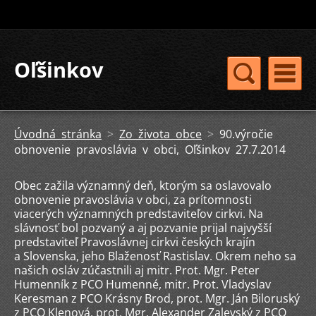
Oľšinkov
Úvodná stránka
>
Zo života obce
>
90.výročie
obnovenie pravoslávia v obci, Oľšinkov 27.7.2014
Obec zažila významný deň, ktorým sa oslavovalo
obnovenie pravoslávia v obci, za prítomnosti
viacerých významných predstaviteľov cirkvi. Na
slávnosť bol pozvaný a aj pozvanie prijal najvyšší
predstaviteľ Pravoslávnej cirkvi českých krajín
a Slovenska, jeho Blaženosť Rastislav. Okrem neho sa
našich osláv zúčastnili aj mitr. Prot. Mgr. Peter
Humenník z PCO Humenné, mitr. Prot. Vladyslav
Keresman z PCO Krásny Brod, prot. Mgr. Ján Biloruský
z PCO Klenová, prot. Mgr. Alexander Zalevský z PCO