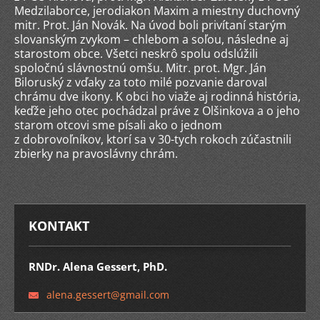
Medzilaborce, jerodiakon Maxim a miestny duchovný
mitr. Prot. Ján Novák. Na úvod boli privítaní starým
slovanským zvykom – chlebom a soľou, následne aj
starostom obce. Všetci neskrô spolu odslúžili
spoločnú slávnostnú omšu. Mitr. prot. Mgr. Ján
Biloruský z vďaky za toto milé pozvanie daroval
chrámu dve ikony. K obci ho viaže aj rodinná história,
keďže jeho otec pochádzal práve z Olšinkova a o jeho
starom otcovi sme písali ako o jednom
z dobrovoľníkov, ktorí sa v 30-tych rokoch zúčastnili
zbierky na pravoslávny chrám.
KONTAKT
RNDr. Alena Gessert, PhD.
alena.ge
ssert@gm
ail.com