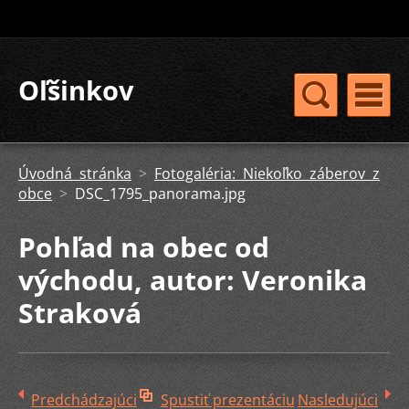
Oľšinkov
Úvodná stránka
>
Fotogaléria: Niekoľko záberov z
obce
>
DSC_1795_panorama.jpg
Pohľad na obec od
východu, autor: Veronika
Straková
Predchádzajúci
Spustiť prezentáciu
Nasledujúci